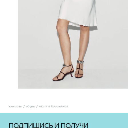
женская
обувь
мюли и босоножки
ПОДПИШИСЬ И ПОЛУЧИ