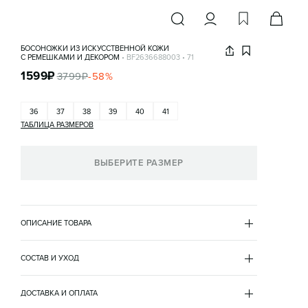
БОСОНОЖКИ ИЗ ИСКУССТВЕННОЙ КОЖИ
С РЕМЕШКАМИ И ДЕКОРОМ
•
BF2636688003
•
71
1599
₽
3799
₽
-
58
%
36
37
38
39
40
41
ТАБЛИЦА РАЗМЕРОВ
ВЫБЕРИТЕ РАЗМЕР
ОПИСАНИЕ ТОВАРА
БОРДОВЫЙ
•
71
BF2636688003
СОСТАВ И УХОД
- Женские босоножки из гладкой искусственной кожи 
верх
с круглым мысом

полиуретан 100%
ДОСТАВКА И ОПЛАТА
- Внутренняя отделка из гладкой искусственной кожи. 
подкладка