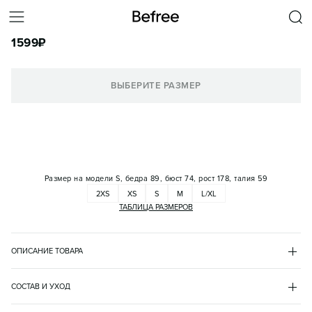
ЛОНГСЛИВ ПРИТАЛЕННЫЙ С РАЗРЕЗАМИ НА СПИНЕ
1599
₽
КОРЗИНА
ВЫБЕРИТЕ РАЗМЕР
Размер на модели
S, бедра 89, бюст 74, рост 178, талия 59
2XS
XS
S
M
L/XL
ТАБЛИЦА РАЗМЕРОВ
ОПИСАНИЕ ТОВАРА
БЕЛЫЙ
•
1
BF2632122010
СОСТАВ И УХОД
- Женский лонгслив приталенного кроя из мягкой, дышащей и 
хлопок 95%