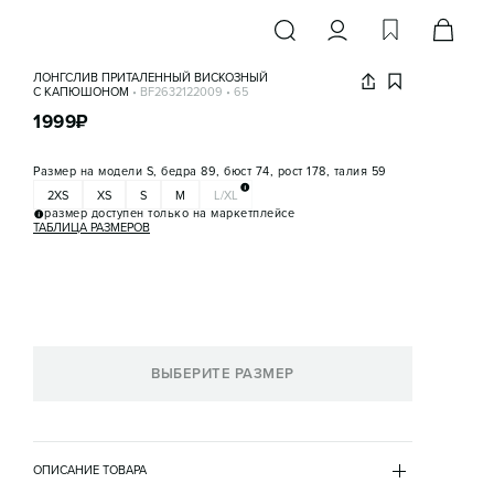
ЛОНГСЛИВ ПРИТАЛЕННЫЙ ВИСКОЗНЫЙ
С КАПЮШОНОМ
•
BF2632122009
•
65
1999
₽
Размер на модели
S, бедра 89, бюст 74, рост 178, талия 59
2XS
XS
S
M
L/XL
размер доступен только на маркетплейсе
ТАБЛИЦА РАЗМЕРОВ
ВЫБЕРИТЕ РАЗМЕР
ОПИСАНИЕ ТОВАРА