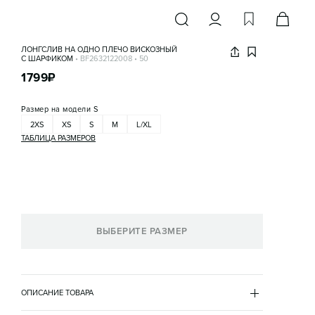
ЛОНГСЛИВ НА ОДНО ПЛЕЧО ВИСКОЗНЫЙ
С ШАРФИКОМ
•
BF2632122008
•
50
1799
₽
Размер на модели
S
2XS
XS
S
M
L/XL
ТАБЛИЦА РАЗМЕРОВ
ВЫБЕРИТЕ РАЗМЕР
ОПИСАНИЕ ТОВАРА