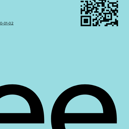
50‑01‑02