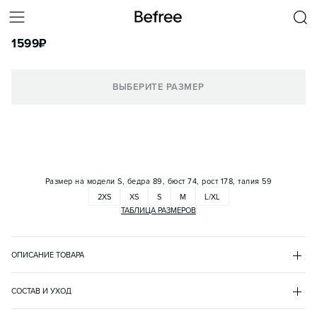
ЛОНГСЛИВ ОБЛЕГАЮЩИЙ ХЛОПКОВЫЙ С ПРИНТОМ
1599
₽
КОРЗИНА
ВЫБЕРИТЕ РАЗМЕР
Размер на модели
S, бедра 89, бюст 74, рост 178, талия 59
2XS
XS
S
M
L/XL
ТАБЛИЦА РАЗМЕРОВ
ОПИСАНИЕ ТОВАРА
БЕЛЫЙ
•
4
BF2632122005
СОСТАВ И УХОД
- Женский лонгслив облегающего кроя из мягкой, дышащей 
хлопок 100%