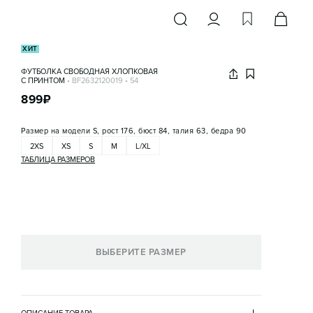
ХИТ
ФУТБОЛКА СВОБОДНАЯ ХЛОПКОВАЯ
С ПРИНТОМ
•
BF2632120019
•
54
899
₽
Размер на модели
S, рост 176, бюст 84, талия 63, бедра 90
2XS
XS
S
M
L/XL
ТАБЛИЦА РАЗМЕРОВ
ВЫБЕРИТЕ РАЗМЕР