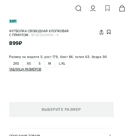
ХИТ
ФУТБОЛКА СВОБОДНАЯ ХЛОПКОВАЯ
С ПРИНТОМ
•
BF2632120019
•
4
899
₽
Размер на модели
S, рост 176, бюст 84, талия 63, бедра 90
2XS
XS
S
M
L/XL
ТАБЛИЦА РАЗМЕРОВ
ВЫБЕРИТЕ РАЗМЕР