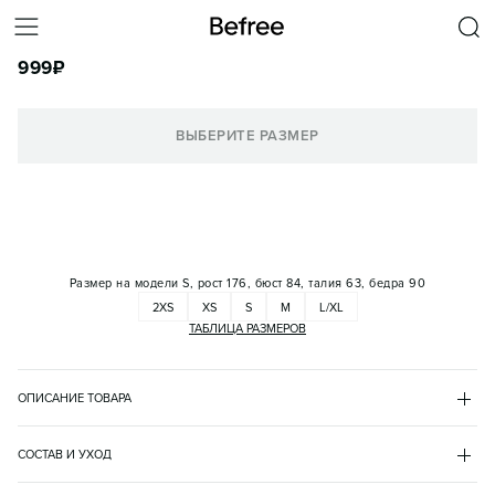
ФУТБОЛКА ОБЛЕГАЮЩАЯ ХЛОПКОВАЯ С ПРИНТОМ
999
₽
КОРЗИНА
ВЫБЕРИТЕ РАЗМЕР
Размер на модели
S, рост 176, бюст 84, талия 63, бедра 90
2XS
XS
S
M
L/XL
ТАБЛИЦА РАЗМЕРОВ
ОПИСАНИЕ ТОВАРА
БЕЛЫЙ
•
4
BF2632120003
СОСТАВ И УХОД
- Базовая женская футболка облегающего кроя (slim fit) из 
хлопок 92%