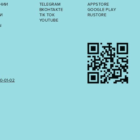
НИИ
TELEGRAM
APPSTORE
ВКОНТАКТЕ
GOOGLE PLAY
И
TIK TOK
RUSTORE
YOUTUBE
Ы
50‑01‑02