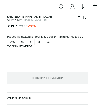
ЮБКА-ШОРТЫ МИНИ ОБЛЕГАЮЩАЯ
С ПРИНТОМ
•
BF2632112005
•
55
799
₽
1299
₽
-
38
%
Размер на модели
S, рост 176, бюст 84, талия 63, бедра 90
2XS
XS
S
M
L/XL
ТАБЛИЦА РАЗМЕРОВ
ВЫБЕРИТЕ РАЗМЕР
ОПИСАНИЕ ТОВАРА