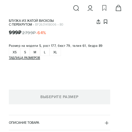
БЛУЗКА ИЗ ЖАТОЙ ВИСКОЗЫ
С ПЕРЕКРУТОМ
•
BF2631418006
•
80
999
₽
2799
₽
-
64
%
Размер на модели
S, рост 177, бюст 79, талия 61, бедра 89
XS
S
M
L
XL
ТАБЛИЦА РАЗМЕРОВ
ВЫБЕРИТЕ РАЗМЕР
ОПИСАНИЕ ТОВАРА