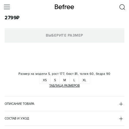
ЮБКА-ГОДЕ МИДИ АТЛАСНАЯ С КРУЖЕВОМ
2799
₽
КОРЗИНА
ВЫБЕРИТЕ РАЗМЕР
Размер на модели
S, рост 177, бюст 81, талия 60, бедра 90
XS
S
M
L
XL
ТАБЛИЦА РАЗМЕРОВ
ОПИСАНИЕ ТОВАРА
ЧЕРНЫЙ
•
50
BF2631312025
СОСТАВ И УХОД
- Длинная женская юбка-годе миди из мягкой и очень приятной 
основной материал