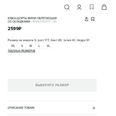
ЮБКА-ШОРТЫ МИНИ ОБЛЕГАЮЩАЯ
СО СКЛАДКАМИ
•
BF2631312017
•
50
2599
₽
Размер на модели
S, рост 177, бюст 83, талия 61, бедра 91
XS
S
M
L
XL
ТАБЛИЦА РАЗМЕРОВ
ВЫБЕРИТЕ РАЗМЕР
ОПИСАНИЕ ТОВАРА