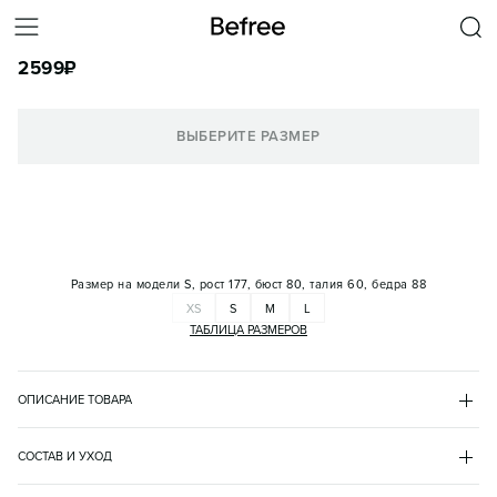
ШОРТЫ ИЗ ПАЙЕТОК С ПРИНТОМ
2599
₽
КОРЗИНА
ВЫБЕРИТЕ РАЗМЕР
Размер на модели
S, рост 177, бюст 80, талия 60, бедра 88
XS
S
M
L
ТАБЛИЦА РАЗМЕРОВ
ОПИСАНИЕ ТОВАРА
БЕЖЕВЫЙ
•
65
BF2631311001
СОСТАВ И УХОД
- Короткие женские шорты облегающего кроя из легкого 
основной материал