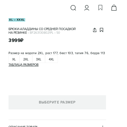
XL – XXXL
БРЮКИ-АЛАДДИНЫ СО СРЕДНЕЙ ПОСАДКОЙ
НА РЕЗИНКЕ
•
BF2631308021PL
•
50
3999
₽
Размер на модели
2XL, рост 177, бюст 103, талия 76, бедра 113
XL
2XL
3XL
4XL
ТАБЛИЦА РАЗМЕРОВ
ВЫБЕРИТЕ РАЗМЕР