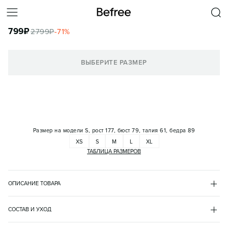
БРЮКИ ШИРОКИЕ ИЗ ЖАТОЙ ВИСКОЗЫ
799
₽
2799
₽
-
71
%
КОРЗИНА
ВЫБЕРИТЕ РАЗМЕР
Размер на модели
S, рост 177, бюст 79, талия 61, бедра 89
XS
S
M
L
XL
ТАБЛИЦА РАЗМЕРОВ
ОПИСАНИЕ ТОВАРА
ФИОЛЕТОВЫЙ
•
80
BF2631308004
СОСТАВ И УХОД
- Длинные женские брюки широкого кроя из легкой, мягкой и 
вискоза 80%