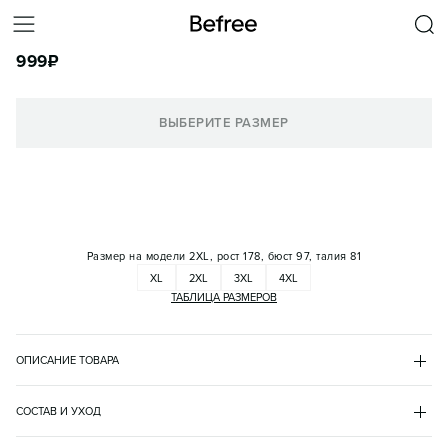
ТОП ОБЛЕГАЮЩИЙ В РУБЧИК ИЗ ВИСКОЗЫ И ХЛОПКА
999
₽
КОРЗИНА
ВЫБЕРИТЕ РАЗМЕР
Размер на модели
2XL, рост 178, бюст 97, талия 81
XL
2XL
3XL
4XL
ТАБЛИЦА РАЗМЕРОВ
ОПИСАНИЕ ТОВАРА
ЧЕРНЫЙ
•
50
BF2631121022PL
СОСТАВ И УХОД
- Базовая женская майка Plus Size (больших размеров) 
вискоза 47%