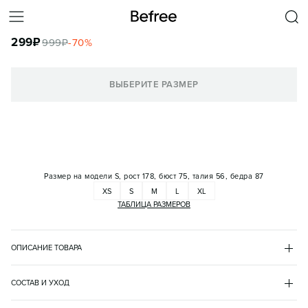
ТОП УКОРОЧЕННЫЙ НА ЗАВЯЗКАХ С ПРИНТОМ
299
₽
999
₽
-
70
%
КОРЗИНА
ВЫБЕРИТЕ РАЗМЕР
Размер на модели
S, рост 178, бюст 75, талия 56, бедра 87
XS
S
M
L
XL
ТАБЛИЦА РАЗМЕРОВ
ОПИСАНИЕ ТОВАРА
БЕЖЕВЫЙ
•
65
BF2631121008
СОСТАВ И УХОД
- Короткий женский топ-халтер облегающего кроя из мягкого и 
полиэстер 95%