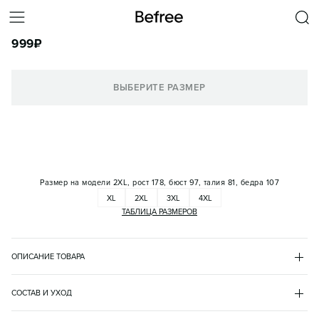
ФУТБОЛКА ОБЛЕГАЮЩАЯ ИЗ ВИСКОЗЫ
999
₽
КОРЗИНА
ВЫБЕРИТЕ РАЗМЕР
Размер на модели
2XL, рост 178, бюст 97, талия 81, бедра 107
XL
2XL
3XL
4XL
ТАБЛИЦА РАЗМЕРОВ
ОПИСАНИЕ ТОВАРА
БЕЛЫЙ
•
1
BF2631120014PL
СОСТАВ И УХОД
- Базовая женская футболка Plus Size (больших размеров) 
вискоза 96%