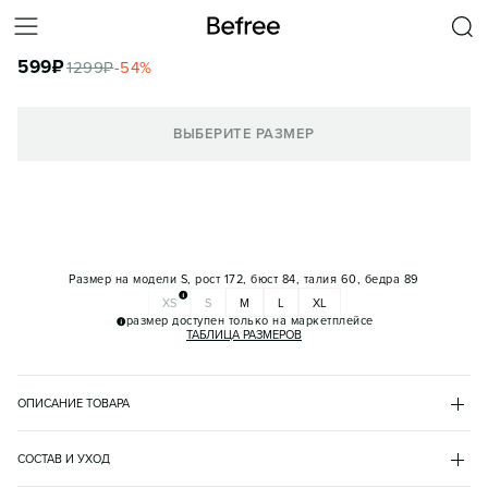
ТРУСЫ-ТАНГА КУПАЛЬНЫЕ СО СРЕДНЕЙ ПОСАДКОЙ
599
₽
1299
₽
-
54
%
КОРЗИНА
ВЫБЕРИТЕ РАЗМЕР
Размер на модели
S, рост 172, бюст 84, талия 60, бедра 89
XS
S
M
L
XL
размер доступен только на маркетплейсе
ТАБЛИЦА РАЗМЕРОВ
ОПИСАНИЕ ТОВАРА
МУЛЬТИКОЛОР
•
99
BF2624731132
СОСТАВ И УХОД
- Женские купальные трусы-танга из эластичной быстросохнущей 