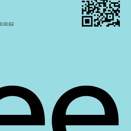
50‑01‑02