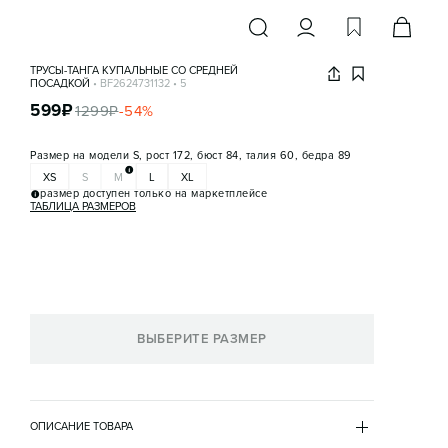
ТРУСЫ-ТАНГА КУПАЛЬНЫЕ СО СРЕДНЕЙ
ПОСАДКОЙ
•
BF2624731132
•
5
599
₽
1299
₽
-
54
%
Размер на модели
S, рост 172, бюст 84, талия 60, бедра 89
XS
S
M
L
XL
размер доступен только на маркетплейсе
ТАБЛИЦА РАЗМЕРОВ
ВЫБЕРИТЕ РАЗМЕР
ОПИСАНИЕ ТОВАРА