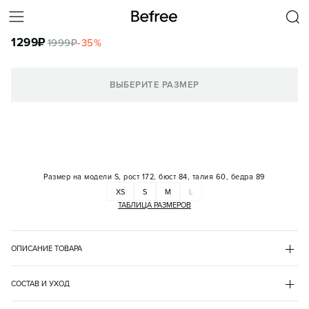
БРЮКИ ДОМАШНИЕ ХЛОПКОВЫЕ В ПОЛОСКУ НА ЗАВЯЗКАХ
1299
₽
1999
₽
-
35
%
КОРЗИНА
ВЫБЕРИТЕ РАЗМЕР
Размер на модели
S, рост 172, бюст 84, талия 60, бедра 89
XS
S
M
L
ТАБЛИЦА РАЗМЕРОВ
ОПИСАНИЕ ТОВАРА
СИНИЙ
•
45
BF2621808011
СОСТАВ И УХОД
- Женские пижамные брюки прямого кроя из мягкой и дышащей 
хлопок 100%