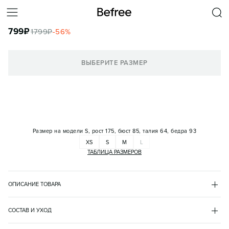
ФУТБОЛКА СПОРТИВНАЯ ОВЕРСАЙЗ ХЛОПКОВАЯ С ПРИНТОМ
799
₽
1799
₽
-
56
%
КОРЗИНА
ВЫБЕРИТЕ РАЗМЕР
Размер на модели
S, рост 175, бюст 85, талия 64, бедра 93
XS
S
M
L
ТАБЛИЦА РАЗМЕРОВ
ОПИСАНИЕ ТОВАРА
РОЗОВЫЙ
•
90
BF2621720006
СОСТАВ И УХОД
- Женская спортивная футболка свободного кроя оверсайз из 
хлопок 100%