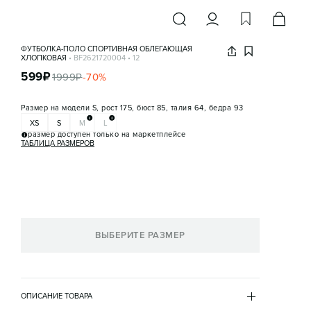
ФУТБОЛКА-ПОЛО СПОРТИВНАЯ ОБЛЕГАЮЩАЯ
ХЛОПКОВАЯ
•
BF2621720004
•
12
599
₽
1999
₽
-
70
%
Размер на модели
S, рост 175, бюст 85, талия 64, бедра 93
XS
S
M
L
размер доступен только на маркетплейсе
ТАБЛИЦА РАЗМЕРОВ
ВЫБЕРИТЕ РАЗМЕР
ОПИСАНИЕ ТОВАРА