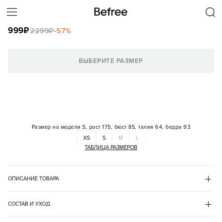
ФУТБОЛКА-ПОЛО СПОРТИВНАЯ МАХРОВАЯ С ВЫШИВКОЙ
999
₽
2299
₽
-
57
%
КОРЗИНА
ВЫБЕРИТЕ РАЗМЕР
Размер на модели
S, рост 175, бюст 85, талия 64, бедра 93
XS
S
M
L
ТАБЛИЦА РАЗМЕРОВ
ОПИСАНИЕ ТОВАРА
СИНИЙ
•
40
BF2621720003
СОСТАВ И УХОД
- Женская спортивная футболка-поло облегающего кроя из 
полиэстер 75%