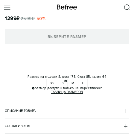
ПЛАТЬЕ-ПОЛО МИНИ СПОРТИВНОЕ ОБЛЕГАЮЩЕЕ
1299
₽
2599
₽
-
50
%
КОРЗИНА
ВЫБЕРИТЕ РАЗМЕР
Размер на модели
S, рост 175, бюст 85, талия 64
XS
S
M
L
размер доступен только на маркетплейсе
ТАБЛИЦА РАЗМЕРОВ
ОПИСАНИЕ ТОВАРА
СИНИЙ
•
40
BF2621714002
СОСТАВ И УХОД
- Короткое женское спортивное платье-поло облегающего кроя 