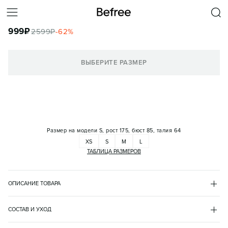
ПЛАТЬЕ-ПОЛО МИНИ СПОРТИВНОЕ ОБЛЕГАЮЩЕЕ
999
₽
2599
₽
-
62
%
КОРЗИНА
ВЫБЕРИТЕ РАЗМЕР
Размер на модели
S, рост 175, бюст 85, талия 64
XS
S
M
L
ТАБЛИЦА РАЗМЕРОВ
ОПИСАНИЕ ТОВАРА
БЕЛЫЙ
•
1
BF2621714002
СОСТАВ И УХОД
- Короткое женское спортивное платье-поло облегающего кроя 
хлопок 100%