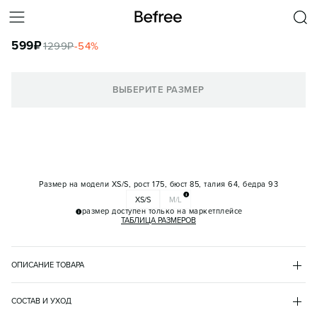
ШОРТЫ-ВЕЛОСИПЕДКИ СПОРТИВНЫЕ В РУБЧИК СО СРЕДНЕЙ
ПОСАДКОЙ
599
₽
1299
₽
-
54
%
КОРЗИНА
ВЫБЕРИТЕ РАЗМЕР
Размер на модели
XS/S, рост 175, бюст 85, талия 64, бедра 93
XS/S
M/L
размер доступен только на маркетплейсе
ТАБЛИЦА РАЗМЕРОВ
ОПИСАНИЕ ТОВАРА
РОЗОВЫЙ
•
90
BF2621711009
СОСТАВ И УХОД
- Женские спортивные шорты-велосипедки выше колена из 