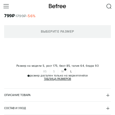
ШОРТЫ СПОРТИВНЫЕ ХЛОПКОВЫЕ С ЛАМПАСАМИ
799
₽
1799
₽
-
56
%
КОРЗИНА
ВЫБЕРИТЕ РАЗМЕР
Размер на модели
S, рост 175, бюст 85, талия 64, бедра 93
XS
S
M
L
размер доступен только на маркетплейсе
ТАБЛИЦА РАЗМЕРОВ
ОПИСАНИЕ ТОВАРА
СИНИЙ
•
40
BF2621711007
СОСТАВ И УХОД
- Короткие женские спортивные шорты из легкой и дышащей 