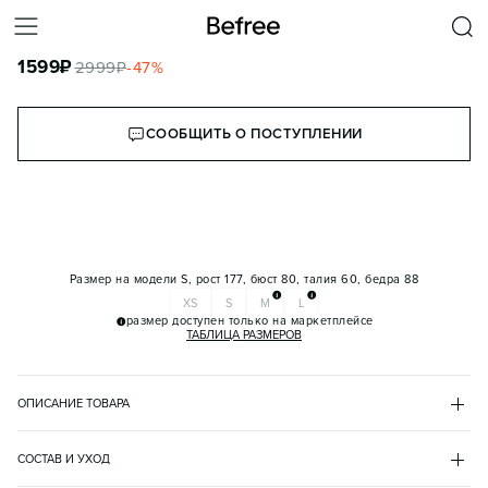
ТОП-КОРСЕТ С БЕЛЬЕВЫМ НИЗОМ
1599
₽
2999
₽
-
47
%
КОРЗИНА
СООБЩИТЬ О ПОСТУПЛЕНИИ
Размер на модели
S, рост 177, бюст 80, талия 60, бедра 88
XS
S
M
L
размер доступен только на маркетплейсе
ТАБЛИЦА РАЗМЕРОВ
ОПИСАНИЕ ТОВАРА
ЧЕРНЫЙ
•
50
BF2621418164
СОСТАВ И УХОД
- Женский топ-корсет облегающего кроя из плотной костюмной 