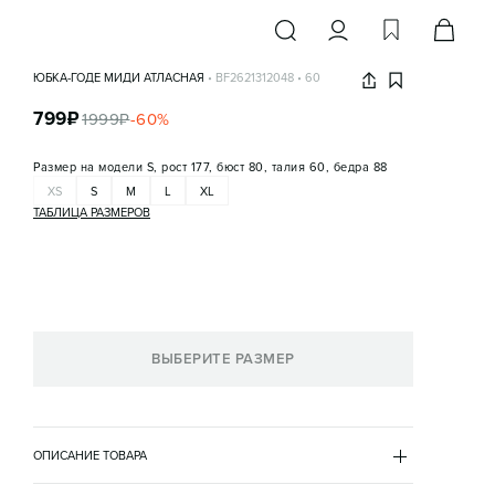
ЮБКА-ГОДЕ МИДИ АТЛАСНАЯ
•
BF2621312048
•
60
799
₽
1999
₽
-
60
%
Размер на модели
S, рост 177, бюст 80, талия 60, бедра 88
XS
S
M
L
XL
ТАБЛИЦА РАЗМЕРОВ
ВЫБЕРИТЕ РАЗМЕР
ОПИСАНИЕ ТОВАРА