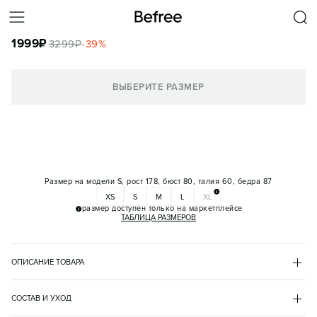
БРЮКИ-АЛЛАДИНЫ ИЗ ХЛОПКОВОГО МУСЛИНА
1999
₽
3299
₽
-
39
%
КОРЗИНА
ВЫБЕРИТЕ РАЗМЕР
Размер на модели
S, рост 178, бюст 80, талия 60, бедра 87
XS
S
M
L
XL
размер доступен только на маркетплейсе
ТАБЛИЦА РАЗМЕРОВ
ОПИСАНИЕ ТОВАРА
МОЛОЧНЫЙ
•
60
BF2621308044
СОСТАВ И УХОД
- Широкие женские брюки из дышащего фактурного хлопкового 