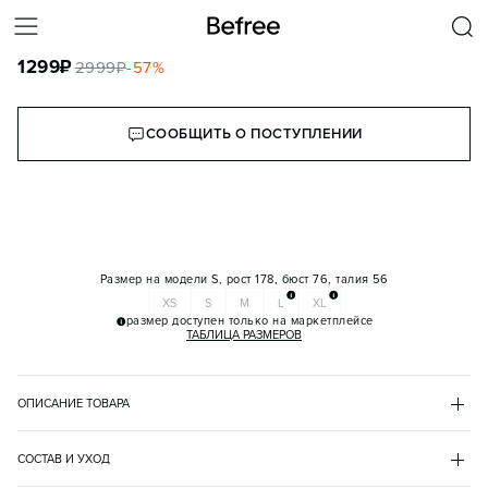
ДЖЕМПЕР ШЕРСТЯНОЙ С ЗАСТЕЖКОЙ НА ГРУДИ
1299
₽
2999
₽
-
57
%
КОРЗИНА
СООБЩИТЬ О ПОСТУПЛЕНИИ
Размер на модели
S, рост 178, бюст 76, талия 56
XS
S
M
L
XL
размер доступен только на маркетплейсе
ТАБЛИЦА РАЗМЕРОВ
ОПИСАНИЕ ТОВАРА
КОРИЧНЕВЫЙ
•
66
BF2541526066
СОСТАВ И УХОД
- Женский джемпер полуприлегающего кроя из мягкой и 