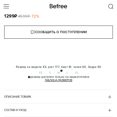
ДЖИНСЫ-БАЛЛОН СО СРЕДНЕЙ ПОСАДКОЙ
1299
₽
4599
₽
-
72
%
КОРЗИНА
СООБЩИТЬ О ПОСТУПЛЕНИИ
Размер на модели
XS, рост 177, бюст 81, талия 60, бедра 90
XS
S
M
L
XL
размер доступен только на маркетплейсе
ТАБЛИЦА РАЗМЕРОВ
ОПИСАНИЕ ТОВАРА
ТАУП
•
169
BF2541209002
СОСТАВ И УХОД
- Широкие женские джинсы barrel fit (силуэт-подкова) из плотного 