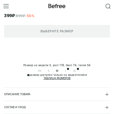
МАЙКА ГЛАДКАЯ НА ТОНКИХ БРЕТЕЛЬКАХ
399
₽
899
₽
-
56
%
КОРЗИНА
ВЫБЕРИТЕ РАЗМЕР
Размер на модели
S, рост 178, бюст 76, талия 56
XS
S
M
L
XL
размер доступен только на маркетплейсе
ТАБЛИЦА РАЗМЕРОВ
ОПИСАНИЕ ТОВАРА
БЕЛЫЙ
•
1
BF2541121003
СОСТАВ И УХОД
- Женская майка облегающего кроя из эластичной, гладкой и 