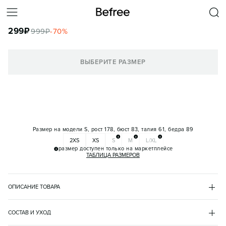
ФУТБОЛКА-ТОП С ПРИНТОМ
299
₽
999
₽
-
70
%
КОРЗИНА
ВЫБЕРИТЕ РАЗМЕР
Размер на модели
S, рост 178, бюст 83, талия 61, бедра 89
2XS
XS
S
M
L/XL
размер доступен только на маркетплейсе
ТАБЛИЦА РАЗМЕРОВ
ОПИСАНИЕ ТОВАРА
ЧЕРНЫЙ
•
55
BF2532120006
СОСТАВ И УХОД
- Короткая женская футболка-топ облегающего кроя из 