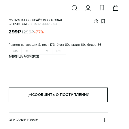
ФУТБОЛКА ОВЕРСАЙЗ ХЛОПКОВАЯ
С ПРИНТОМ
•
BF2532120001
•
53
299
₽
1299
₽
-
77
%
Размер на модели
S, рост 173, бюст 80, талия 60, бедра 86
2XS
XS
S
M
L/XL
ТАБЛИЦА РАЗМЕРОВ
СООБЩИТЬ О ПОСТУПЛЕНИИ
ОПИСАНИЕ ТОВАРА