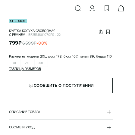
XL – XXXL
КУРТКА-КОСУХА СВОБОДНАЯ
С РЕМНЕМ
•
BF2531601070PS
•
22
799
₽
6599
₽
-
88
%
Размер на модели
2XL, рост 178, бюст 107, талия 89, бедра 110
XL
2XL
3XL
ТАБЛИЦА РАЗМЕРОВ
СООБЩИТЬ О ПОСТУПЛЕНИИ
ОПИСАНИЕ ТОВАРА
КОРИЧНЕВЫЙ
•
22
BF2531601070PS
СОСТАВ И УХОД
- Женская куртка-косуха свободного кроя из плотной 