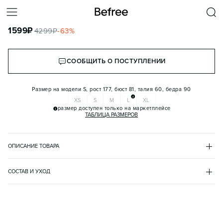
ПИДЖАК КОРОТКИЙ ПРИТАЛЕННЫЙ
1599
₽
4299
₽
-
63
%
КОРЗИНА
СООБЩИТЬ О ПОСТУПЛЕНИИ
Размер на модели
S, рост 177, бюст 81, талия 60, бедра 90
XS
S
M
L
XL
размер доступен только на маркетплейсе
ТАБЛИЦА РАЗМЕРОВ
ОПИСАНИЕ ТОВАРА
ЧЕРНЫЙ
•
50
BF2531305019
СОСТАВ И УХОД
- Женский укороченный однобортный пиджак приталенного кроя 
основной материал
из гладкой костюмной ткани 

полиэстер 78%
- Широкий отложной воротник с лацканами. Застежка на одну 
вискоза 18%
крупную пуговицу спереди. Длинные свободные рукава с 
эластан 4%
подплечниками, прямые манжеты. Имитация боковых прорезных 
подкладка