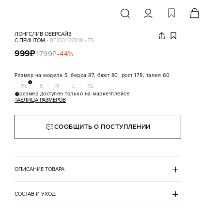
ЛОНГСЛИВ ОВЕРСАЙЗ
С ПРИНТОМ
•
BF2531122018
•
75
999
₽
1799
₽
-
44
%
Размер на модели
S, бедра 87, бюст 80, рост 178, талия 60
XS
S
M
L
XL
размер доступен только на маркетплейсе
ТАБЛИЦА РАЗМЕРОВ
СООБЩИТЬ О ПОСТУПЛЕНИИ
ОПИСАНИЕ ТОВАРА
КРАСНЫЙ
•
75
BF2531122018
СОСТАВ И УХОД
- Женский лонгслив свободного кроя оверсайз из 
хлопок 100%
плотной и дышащей хлопковой ткани
