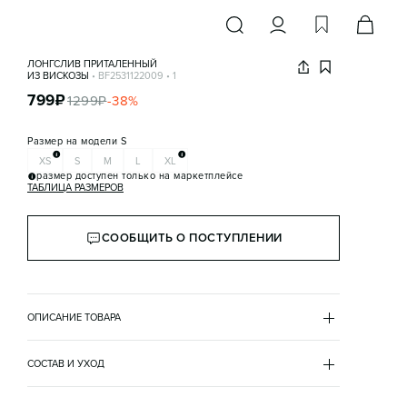
ЛОНГСЛИВ ПРИТАЛЕННЫЙ
ИЗ ВИСКОЗЫ
•
BF2531122009
•
1
799
₽
1299
₽
-
38
%
Размер на модели
S
XS
S
M
L
XL
размер доступен только на маркетплейсе
ТАБЛИЦА РАЗМЕРОВ
СООБЩИТЬ О ПОСТУПЛЕНИИ
ОПИСАНИЕ ТОВАРА
БЕЛЫЙ
•
1
BF2531122009
СОСТАВ И УХОД
- Женский лонгслив приталенного кроя из мягкого, 
вискоза 92%
приятного к телу вискозного трикотажа
