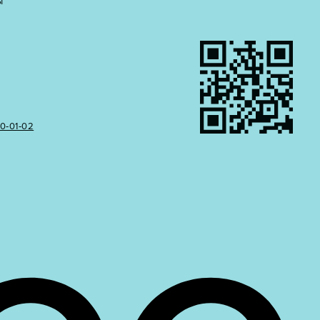
Ы
50‑01‑02