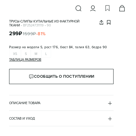
ТРУСЫ-СЛИПЫ КУПАЛЬНЫЕ ИЗ ФАКТУРНОЙ
ТКАНИ
•
BF2524731119
•
90
299
₽
1599
₽
-
81
%
Размер на модели
S, рост 176, бюст 84, талия 63, бедра 90
XS
S
M
L
ТАБЛИЦА РАЗМЕРОВ
СООБЩИТЬ О ПОСТУПЛЕНИИ
ОПИСАНИЕ ТОВАРА
РОЗОВЫЙ
•
90
BF2524731119
СОСТАВ И УХОД
- Женские купальные трусы-слипы из эластичной 
основной материал
фактурной ткани с цветами

полиамид 95%
- Высокая посадка по талии подчеркивает фигуру и 