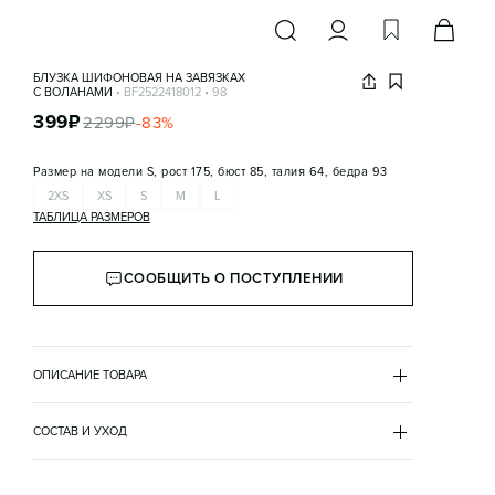
БЛУЗКА ШИФОНОВАЯ НА ЗАВЯЗКАХ
С ВОЛАНАМИ
•
BF2522418012
•
98
399
₽
2299
₽
-
83
%
Размер на модели
S, рост 175, бюст 85, талия 64, бедра 93
2XS
XS
S
M
L
ТАБЛИЦА РАЗМЕРОВ
СООБЩИТЬ О ПОСТУПЛЕНИИ
ОПИСАНИЕ ТОВАРА
ГОЛУБОЙ
•
98
BF2522418012
СОСТАВ И УХОД
- Женская блузка свободного кроя из тонкой, 
полиэстер 100%
полупрозрачной шифоновой ткани без подкладки

покрой
- Глубокий V-образный вырез с воланами. Застежка 