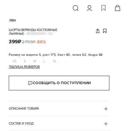
ЛЕН
ШОРТЫ-БЕРМУДЫ КОСТЮМНЫЕ
ЛЬНЯНЫЕ
•
BF2521311011
•
62
399
₽
2799
₽
-
86
%
Размер на модели
S, рост 175, бюст 80, талия 62, бедра 88
XS
S
M
L
XL
ТАБЛИЦА РАЗМЕРОВ
СООБЩИТЬ О ПОСТУПЛЕНИИ
ОПИСАНИЕ ТОВАРА
БЕЖЕВЫЙ
•
62
BF2521311011
СОСТАВ И УХОД
- Женские шорты-бермуды прямого кроя из легкой, 