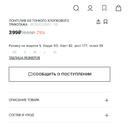
ЛОНГСЛИВ ИЗ ТОНКОГО ХЛОПКОВОГО
ТРИКОТАЖА
•
BF2521122007
•
50
399
₽
1599
₽
-
75
%
Размер на модели
S, бедра 90, бюст 82, рост 177, талия 59
XS
S
M
L
XL
ТАБЛИЦА РАЗМЕРОВ
СООБЩИТЬ О ПОСТУПЛЕНИИ
ОПИСАНИЕ ТОВАРА
ЧЕРНЫЙ
•
50
BF2521122007
СОСТАВ И УХОД
- Женский лонгслив полуприлегающего кроя из 
хлопок 100%
мягкого, тонкого и приятного к телу хлопкового 
оттенок
трикотажа
