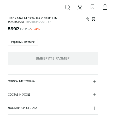
ШАПКА-БИНИ ВЯЗАНАЯ С ВАРЕНЫМ
ЭФФЕКТОМ
•
BF2515340001
•
37
599
₽
1299
₽
-
54
%
ЕДИНЫЙ РАЗМЕР
ВЫБЕРИТЕ РАЗМЕР
ОПИСАНИЕ ТОВАРА
СЕРЫЙ
•
37
BF2515340001
СОСТАВ И УХОД
- Плотная женская вязаная шапка-бини с широким 
хлопок 100%
отворотом

параметры
ДОСТАВКА И ОПЛАТА
- Мягкая пряжа из 100% хлопка в крупный рубчик

56
- Стильная шапка с трендовым вареным эффектом не 
модель шапки
доставка