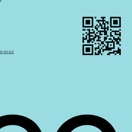
Ы
50‑01‑02