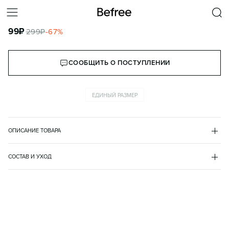
РУЧКА ШАРИКОВАЯ С ПУШИСТЫМ СЕРДЦЕМ
99
₽
299
₽
-
67
%
КОРЗИНА
СООБЩИТЬ О ПОСТУПЛЕНИИ
ЕДИНЫЙ РАЗМЕР
ОПИСАНИЕ ТОВАРА
РОЗОВЫЙ
•
90
BF2515172001
СОСТАВ И УХОД
полиэстер 80%
пластик 20%