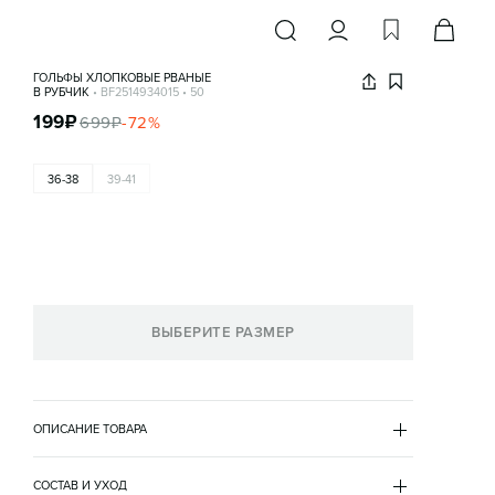
ГОЛЬФЫ ХЛОПКОВЫЕ РВАНЫЕ
В РУБЧИК
•
BF2514934015
•
50
199
₽
699
₽
-
72
%
36-38
39-41
ВЫБЕРИТЕ РАЗМЕР
ОПИСАНИЕ ТОВАРА
ЧЕРНЫЙ
•
50
BF2514934015
СОСТАВ И УХОД