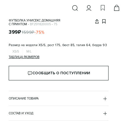
ФУТБОЛКА УНИСЕКС ДОМАШНЯЯ
С ПРИНТОМ
•
BF2511820005
•
75
399
₽
1599
₽
-
75
%
Размер на модели
XS/S, рост 175, бюст 85, талия 64, бедра 93
XS/S
M/L
ТАБЛИЦА РАЗМЕРОВ
СООБЩИТЬ О ПОСТУПЛЕНИИ
ОПИСАНИЕ ТОВАРА
КРАСНЫЙ
•
75
BF2511820005
СОСТАВ И УХОД
- Удлиненная домашняя футболка унисекс свободного 
хлопок 100%
кроя из мягкой, дышащей и очень приятной к телу 
рекомендации по уходу
хлопковой ткани с гладкой трикотажной фактурой
