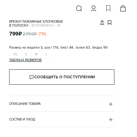
БРЮКИ ПИЖАМНЫЕ ХЛОПКОВЫЕ
В ПОЛОСКУ
•
BF2511808003
•
34
799
₽
2799
₽
-
71
%
Размер на модели
S, рост 176, бюст 84, талия 63, бедра 90
XS
S
M
L
ТАБЛИЦА РАЗМЕРОВ
СООБЩИТЬ О ПОСТУПЛЕНИИ
ОПИСАНИЕ ТОВАРА
СЕРЫЙ
•
34
BF2511808003
СОСТАВ И УХОД
- Женские пижамные брюки прямого кроя из мягкой 
хлопок 100%
и очень приятной к телу 100% хлопковой ткани

посадка
- Классическая средняя посадка подчеркивает 